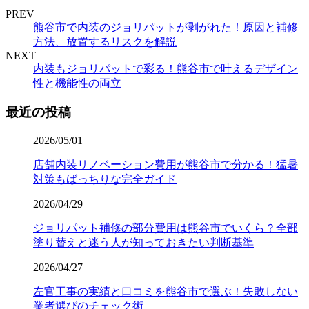
PREV
熊谷市で内装のジョリパットが剥がれた！原因と補修
方法、放置するリスクを解説
NEXT
内装もジョリパットで彩る！熊谷市で叶えるデザイン
性と機能性の両立
最近の投稿
2026/05/01
店舗内装リノベーション費用が熊谷市で分かる！猛暑
対策もばっちりな完全ガイド
2026/04/29
ジョリパット補修の部分費用は熊谷市でいくら？全部
塗り替えと迷う人が知っておきたい判断基準
2026/04/27
左官工事の実績と口コミを熊谷市で選ぶ！失敗しない
業者選びのチェック術