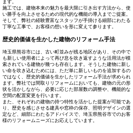
ます。
施工では、建物本来の魅力を最大限に引き出す方法から、使
い勝手を向上させるための現代的な機能の導入までご提案。
そして、弊社の経験豊富なスタッフが手掛ける細部にわたる
丁寧な工事で、お客様の想いを形に変えて参ります。
歴史的価値を生かした建物のリフォーム手法
埼玉県熊谷市には、古い町並みが残る地区があり、その中で
も新しい使用者によって再び息を吹き返すような活用法が模
索されている建物が幾つも存在します。そうした建物に新し
い命を吹き込むためには、ただ単に新しいものを追加するの
ではなく、歴史的価値を生かしたリフォーム手法が求められ
ます。弊社では間取りリフォームにおいても、建物の元の形
状を活かしながら、必要に応じた部屋数の調整や、機能的な
空間の配置変更を行います。
また、それぞれの建物の持つ特性を活かした提案が可能であ
り、歴史を感じさせる建具や窓枠の保存、照明デザインの選
定など、細部にわたるアドバイスで、埼玉県熊谷市でのお客
様のリフォームニーズにお応えしています。