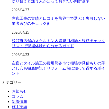
塗り替えと迷う人が知っておきたい判断基準
2026/04/27
左官工事の実績と口コミを熊谷市で選ぶ！失敗しない
業者選びのチェック術
2026/04/25
熊谷市店舗のスケルトン内装費用相場と総額チェック
リストで現場体験から分かるガイド
2026/04/23
左官とタイル施工の費用熊谷市で相場や見積もりの落
とし穴も徹底解説！リフォーム前に知って得するポイ
ント
カテゴリー
お知らせ
コラム
新着情報
施工実績