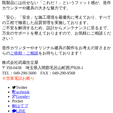
既製品には出せない「これだ！」というフィット感が、造作
カウンターや建具の大きな魅力です。
「安心」「安全」な施工環境を最優先に考えており、すべて
の工程で徹底した品質管理を実施しております。
ご不安を解消するため、設計からメンテナンスに至るまで、
万全のサポートを整えておりますので、お気軽にご相談くだ
さい！
造作カウンターやオリジナル建具の製作をお考えの皆さまか
らの
ご依頼・ご相談
をお待ちしております！
株式会社武蔵住立屋
〒350-0438 埼玉県入間郡毛呂山町西戸828-1
TEL：049-290-5600 FAX：049-290-9568
※営業電話お断り
Twitter
Facebook
Google+
Pocket
B!
はてブ
LINE